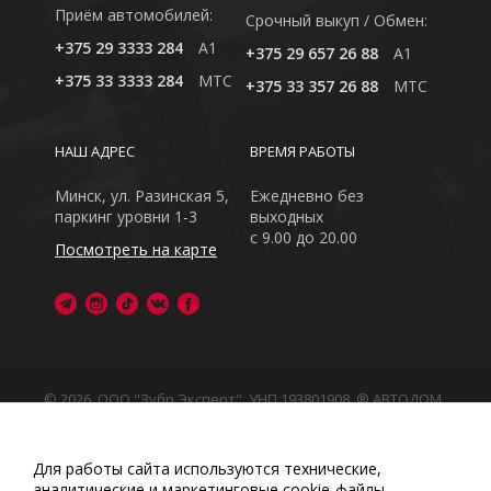
Приём автомобилей:
Cрочный выкуп / Обмен:
+375 29 3333 284
A1
+375 29 657 26 88
A1
+375 33 3333 284
MTC
+375 33 357 26 88
MTC
НАШ АДРЕС
ВРЕМЯ РАБОТЫ
Минск, ул. Разинская 5,
Ежедневно без
паркинг уровни 1-3
выходных
с 9.00 до 20.00
Посмотреть на карте
© 2026, ООО "Зубр Эксперт", УНП 193801908. ® АВТОДОМ
- зарегистрированная торговая марка в Республике
Беларусь
Обращаем Ваше внимание на то, что данный интернет-
Для работы сайта используются технические,
сайт носит исключительно информационный характер
аналитические и маркетинговые сооkіе-файлы.