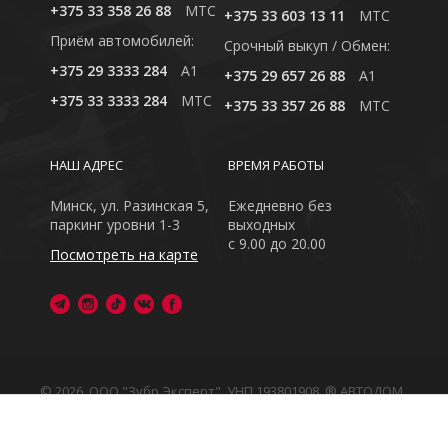
+375 33 358 26 88
MTC
+375 33 603 13 11
MTC
Приём автомобилей:
Cрочный выкуп / Обмен:
+375 29 3333 284
A1
+375 29 657 26 88
A1
+375 33 3333 284
MTC
+375 33 357 26 88
MTC
НАШ АДРЕС
ВРЕМЯ РАБОТЫ
Минск, ул. Разинская 5,
Ежедневно без
паркинг уровни 1-3
выходных
с 9.00 до 20.00
Посмотреть на карте
© 2026, ООО "Зубр Эксперт", УНП 193801908. ® АВТОДОМ
- зарегистрированная торговая марка в Республике
Беларусь
Обращаем Ваше внимание на то, что данный интернет-