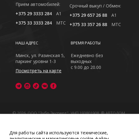
Приём автомобилей:
Cрочный выкуп / Обмен:
+375 29 3333 284
A1
+375 29 657 26 88
A1
+375 33 3333 284
MTC
+375 33 357 26 88
MTC
НАШ АДРЕС
ВРЕМЯ РАБОТЫ
Минск, ул. Разинская 5,
Ежедневно без
паркинг уровни 1-3
выходных
с 9.00 до 20.00
Посмотреть на карте
© 2026, ООО "Зубр Эксперт", УНП 193801908. ® АВТОДОМ
- зарегистрированная торговая марка в Республике
Беларусь
Обращаем Ваше внимание на то, что данный интернет-
Для работы сайта используются технические,
сайт носит исключительно информационный характер
аналитические и маркетинговые сооkіе-файлы.