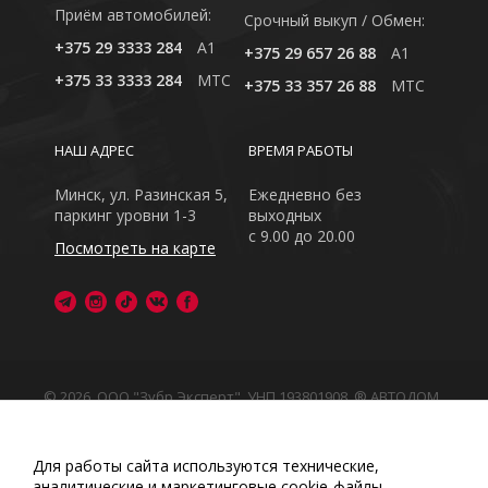
Приём автомобилей:
Cрочный выкуп / Обмен:
+375 29 3333 284
A1
+375 29 657 26 88
A1
+375 33 3333 284
MTC
+375 33 357 26 88
MTC
НАШ АДРЕС
ВРЕМЯ РАБОТЫ
Минск, ул. Разинская 5,
Ежедневно без
паркинг уровни 1-3
выходных
с 9.00 до 20.00
Посмотреть на карте
© 2026, ООО "Зубр Эксперт", УНП 193801908. ® АВТОДОМ
- зарегистрированная торговая марка в Республике
Беларусь
Обращаем Ваше внимание на то, что данный интернет-
Для работы сайта используются технические,
сайт носит исключительно информационный характер
аналитические и маркетинговые сооkіе-файлы.