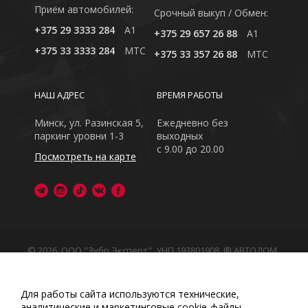
Приём автомобилей:
Cрочный выкуп / Обмен:
+375 29 3333 284
A1
+375 29 657 26 88
A1
+375 33 3333 284
MTC
+375 33 357 26 88
MTC
НАШ АДРЕС
ВРЕМЯ РАБОТЫ
Минск, ул. Разинская 5,
Ежедневно без
паркинг уровни 1-3
выходных
с 9.00 до 20.00
Посмотреть на карте
© 2026, ООО "Зубр Эксперт", УНП 193801908. ® АВТОДОМ
- зарегистрированная торговая марка в Республике
Беларусь
Обращаем Ваше внимание на то, что данный интернет-
Для работы сайта используются технические,
сайт носит исключительно информационный характер
аналитические и маркетинговые сооkіе-файлы.