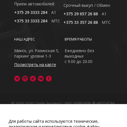
Приём автомобилей:
Cрочный выкуп / Обмен:
+375 29 3333 284
A1
+375 29 657 26 88
A1
+375 33 3333 284
MTC
+375 33 357 26 88
MTC
НАШ АДРЕС
ВРЕМЯ РАБОТЫ
Минск, ул. Разинская 5,
Ежедневно без
паркинг уровни 1-3
выходных
с 9.00 до 20.00
Посмотреть на карте
© 2026, ООО "Зубр Эксперт", УНП 193801908. ® АВТОДОМ
- зарегистрированная торговая марка в Республике
Беларусь
Обращаем Ваше внимание на то, что данный интернет-
Для работы сайта используются технические,
сайт носит исключительно информационный характер
аналитические и маркетинговые сооkіе-файлы.