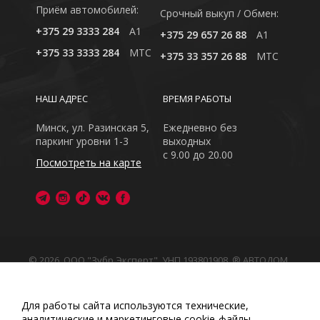
Приём автомобилей:
Cрочный выкуп / Обмен:
+375 29 3333 284
A1
+375 29 657 26 88
A1
+375 33 3333 284
MTC
+375 33 357 26 88
MTC
НАШ АДРЕС
ВРЕМЯ РАБОТЫ
Минск, ул. Разинская 5,
Ежедневно без
паркинг уровни 1-3
выходных
с 9.00 до 20.00
Посмотреть на карте
© 2026, ООО "Зубр Эксперт", УНП 193801908. ® АВТОДОМ
- зарегистрированная торговая марка в Республике
Беларусь
Обращаем Ваше внимание на то, что данный интернет-
Для работы сайта используются технические,
сайт носит исключительно информационный характер
аналитические и маркетинговые сооkіе-файлы.