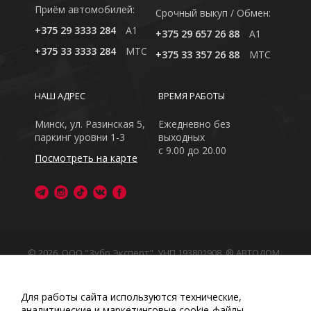
Приём автомобилей:
Cрочный выкуп / Обмен:
+375 29 3333 284
A1
+375 29 657 26 88
A1
+375 33 3333 284
MTC
+375 33 357 26 88
MTC
НАШ АДРЕС
ВРЕМЯ РАБОТЫ
Минск, ул. Разинская 5,
Ежедневно без
паркинг уровни 1-3
выходных
с 9.00 до 20.00
Посмотреть на карте
© 2026, ООО "Зубр Эксперт", УНП 193801908. ® АВТОДОМ
- зарегистрированная торговая марка в Республике
Беларусь
Обращаем Ваше внимание на то, что данный интернет-
Для работы сайта используются технические,
сайт носит исключительно информационный характер
аналитические и маркетинговые сооkіе-файлы.