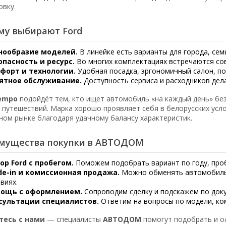
овку.
му выбирают Ford
нообразие моделей.
В линейке есть варианты для города, сем
опасность и ресурс.
Во многих комплектациях встречаются со
форт и технологии.
Удобная посадка, эргономичный салон, по
ятное обслуживание.
Доступность сервиса и расходников дел
Tempo
подойдёт тем, кто ищет автомобиль «на каждый день» без
и путешествий. Марка хорошо проявляет себя в белорусских усл
ном рынке благодаря удачному балансу характеристик.
мущества покупки в АВТОДОМ
ор Ford с пробегом.
Поможем подобрать вариант по году, проб
de-in и комиссионная продажа.
Можно обменять автомобиль
виях.
ощь с оформлением.
Сопроводим сделку и подскажем по доку
сультации специалистов.
Ответим на вопросы по модели, ком
тесь с нами
— специалисты
АВТОДОМ
помогут подобрать и 