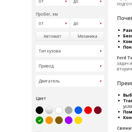
подгот
Пробег, км
Поче
Раз
Без
Автомат
Механика
Ком
Пон
Ford 
задач 
вторич
Преи
Выб
Цвет
Tra
усло
Пом
Кон
Свяжи