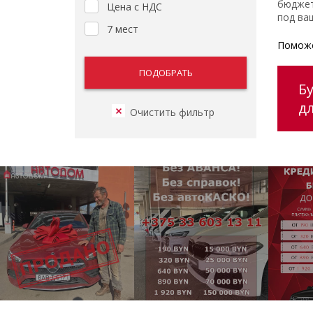
бюджет
Цена с НДС
под ваш
7 мест
Поможе
Б
д