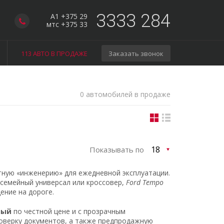
3333 284
A1 +375 29
мтс +375 33
113 АВТО В ПРОДАЖЕ
Заказать звонок
0 автомобилей в продаже
Показывать по
тную «инженерию» для ежедневной эксплуатации.
 семейный универсал или кроссовер,
Ford Tempo
ение на дороге.
ный
по честной цене и с прозрачным
оверку документов, а также предпродажную