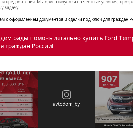
 и предпочтения. Мы ориентируемся на честные условия, прозр
у задачу.
м с оформлением документов и сделки под ключ для граждан Р
удем рады помочь легально купить Ford Tem
ля граждан России!
avtodom_by