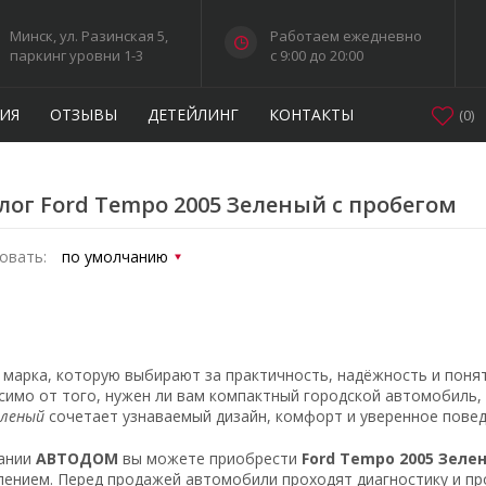
Минск, ул. Разинская 5,
Работаем ежедневно
паркинг уровни 1-3
c 9:00 до 20:00
ИЯ
ОТЗЫВЫ
ДЕТЕЙЛИНГ
КОНТАКТЫ
(
0
)
лог Ford Tempo 2005 Зеленый с пробегом
овать:
марка, которую выбирают за практичность, надёжность и поня
симо от того, нужен ли вам компактный городской автомобиль,
еленый
сочетает узнаваемый дизайн, комфорт и уверенное повед
ании
АВТОДОМ
вы можете приобрести
Ford Tempo 2005 Зеле
ением. Перед продажей автомобили проходят диагностику и пр