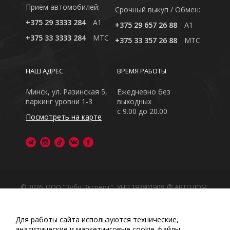
Приём автомобилей:
Cрочный выкуп / Обмен:
+375 29 3333 284
A1
+375 29 657 26 88
A1
+375 33 3333 284
MTC
+375 33 357 26 88
MTC
НАШ АДРЕС
ВРЕМЯ РАБОТЫ
Минск, ул. Разинская 5,
Ежедневно без
паркинг уровни 1-3
выходных
с 9.00 до 20.00
Посмотреть на карте
© 2026, ООО "Зубр Эксперт", УНП 193801908. ® АВТОДОМ
- зарегистрированная торговая марка в Республике
Беларусь
Обращаем Ваше внимание на то, что данный интернет-
Для работы сайта используются технические,
сайт носит исключительно информационный характер
аналитические и маркетинговые сооkіе-файлы.