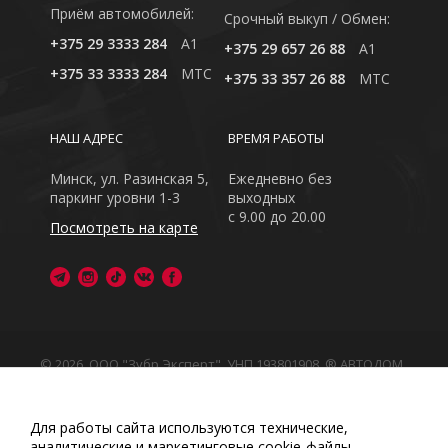
Приём автомобилей:
Cрочный выкуп / Обмен:
+375 29 3333 284
A1
+375 29 657 26 88
A1
+375 33 3333 284
MTC
+375 33 357 26 88
MTC
НАШ АДРЕС
ВРЕМЯ РАБОТЫ
Минск, ул. Разинская 5,
Ежедневно без
паркинг уровни 1-3
выходных
с 9.00 до 20.00
Посмотреть на карте
© 2026, ООО "Зубр Эксперт", УНП 193801908. ® АВТОДОМ
- зарегистрированная торговая марка в Республике
Беларусь
Обращаем Ваше внимание на то, что данный интернет-
Для работы сайта используются технические,
сайт носит исключительно информационный характер
аналитические и маркетинговые сооkіе-файлы.