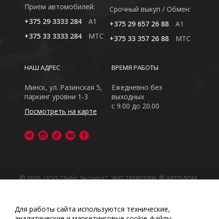
Приём автомобилей:
Cрочный выкуп / Обмен:
+375 29 3333 284
A1
+375 29 657 26 88
A1
+375 33 3333 284
MTC
+375 33 357 26 88
MTC
НАШ АДРЕС
ВРЕМЯ РАБОТЫ
Минск, ул. Разинская 5,
Ежедневно без
паркинг уровни 1-3
выходных
с 9.00 до 20.00
Посмотреть на карте
© 2026, ООО "Зубр Эксперт", УНП 193801908. ® АВТОДОМ
- зарегистрированная торговая марка в Республике
Беларусь
Обращаем Ваше внимание на то, что данный интернет-
Для работы сайта используются технические,
сайт носит исключительно информационный характер
аналитические и маркетинговые сооkіе-файлы.