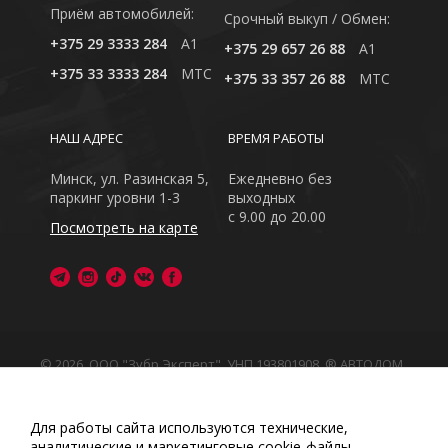
Приём автомобилей:
Cрочный выкуп / Обмен:
+375 29 3333 284
A1
+375 29 657 26 88
A1
+375 33 3333 284
MTC
+375 33 357 26 88
MTC
НАШ АДРЕС
ВРЕМЯ РАБОТЫ
Минск, ул. Разинская 5,
Ежедневно без
паркинг уровни 1-3
выходных
с 9.00 до 20.00
Посмотреть на карте
© 2026, ООО "Зубр Эксперт", УНП 193801908. ® АВТОДОМ
- зарегистрированная торговая марка в Республике
Беларусь
Обращаем Ваше внимание на то, что данный интернет-
Для работы сайта используются технические,
сайт носит исключительно информационный характер
аналитические и маркетинговые сооkіе-файлы.