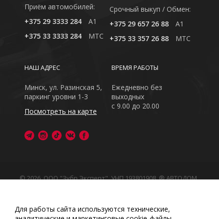
Приём автомобилей:
Cрочный выкуп / Обмен:
+375 29 3333 284
A1
+375 29 657 26 88
A1
+375 33 3333 284
MTC
+375 33 357 26 88
MTC
НАШ АДРЕС
ВРЕМЯ РАБОТЫ
Минск, ул. Разинская 5,
Ежедневно без
паркинг уровни 1-3
выходных
с 9.00 до 20.00
Посмотреть на карте
© 2026, ООО "Зубр Эксперт", УНП 193801908. ® АВТОДОМ
- зарегистрированная торговая марка в Республике
Беларусь
Обращаем Ваше внимание на то, что данный интернет-
Для работы сайта используются технические,
сайт носит исключительно информационный характер
аналитические и маркетинговые сооkіе-файлы.