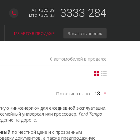
3333 284
A1 +375 29
мтс +375 33
123 АВТО В ПРОДАЖЕ
Заказать звонок
0 автомобилей в продаже
Показывать по
тную «инженерию» для ежедневной эксплуатации.
 семейный универсал или кроссовер,
Ford Tempo
дение на дороге.
овый
по честной цене и с прозрачным
оверку документов, а также предпродажную