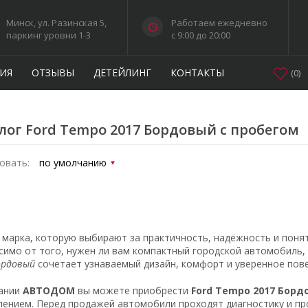
Минск, ул. Разинская 5,
Работаем ежедневно
паркинг уровни 1-3
c 9:00 до 20:00
ИЯ
ОТЗЫВЫ
ДЕТЕЙЛИНГ
КОНТАКТЫ
(
0
)
лог Ford Tempo 2017 Бордовый с пробегом
овать:
марка, которую выбирают за практичность, надёжность и поня
симо от того, нужен ли вам компактный городской автомобиль,
ордовый
сочетает узнаваемый дизайн, комфорт и уверенное пове
ании
АВТОДОМ
вы можете приобрести
Ford Tempo 2017 Борд
ением. Перед продажей автомобили проходят диагностику и пр