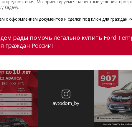
 и предпочтения. Мы ориентируемся на честные условия, прозр
у задачу.
м с оформлением документов и сделки под ключ для граждан Р
удем рады помочь легально купить Ford Tem
ля граждан России!
avtodom_by