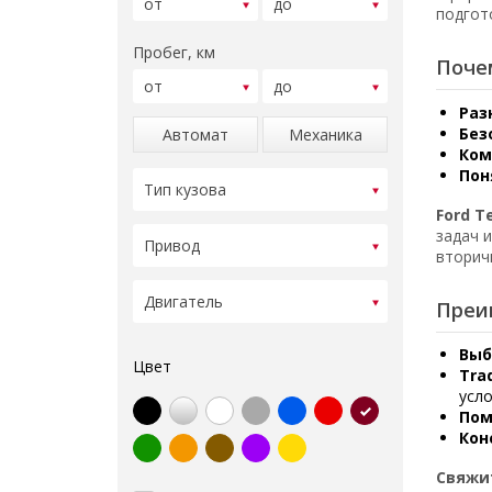
подгот
Пробег, км
Поче
Раз
Без
Автомат
Механика
Ком
Пон
Ford 
задач 
вторич
Преи
Выб
Цвет
Tra
усло
Пом
Кон
Свяжи