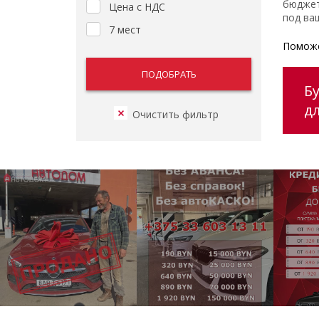
бюджет
Цена с НДС
под ваш
7 мест
Поможе
Б
д