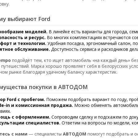
овку.
му выбирают Ford
нообразие моделей.
В линейке есть варианты для города, сем
опасность и ресурс.
Во многих комплектациях встречаются со
форт и технологии.
Удобная посадка, эргономичный салон, по
ятное обслуживание.
Доступность сервиса и расходников дел
Tempo
подойдёт тем, кто ищет автомобиль «на каждый день» без
и путешествий. Марка хорошо проявляет себя в белорусских усл
ном рынке благодаря удачному балансу характеристик.
мущества покупки в АВТОДОМ
ор Ford с пробегом.
Поможем подобрать вариант по году, проб
de-in и комиссионная продажа.
Можно обменять автомобиль
виях.
ощь с оформлением.
Сопроводим сделку и подскажем по доку
сультации специалистов.
Ответим на вопросы по модели, ком
тесь с нами
— специалисты
АВТОДОМ
помогут подобрать и 