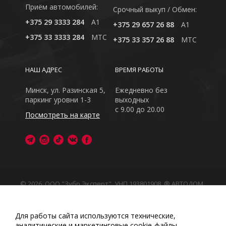
Приём автомобилей:
Cрочный выкуп / Обмен:
+375 29 3333 284
A1
+375 29 657 26 88
A1
+375 33 3333 284
MTC
+375 33 357 26 88
MTC
НАШ АДРЕС
ВРЕМЯ РАБОТЫ
Минск, ул. Разинская 5,
Ежедневно без
паркинг уровни 1-3
выходных
с 9.00 до 20.00
Посмотреть на карте
© 2026, ООО "Зубр Эксперт", УНП 193801908. ® АВТОДОМ
- зарегистрированная торговая марка в Республике
Беларусь
Обращаем Ваше внимание на то, что данный интернет-
Для работы сайта используются технические,
сайт носит исключительно информационный характер
аналитические и маркетинговые сооkіе-файлы.