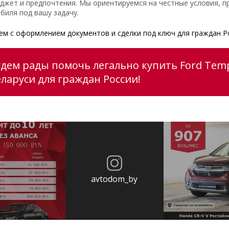
джет и предпочтения. Мы ориентируемся на честные условия, п
биля под вашу задачу.
м с оформлением документов и сделки под ключ для граждан Р
удем рады помочь легально купить Ford Tem
еларуси для граждан России!
avtodom_by