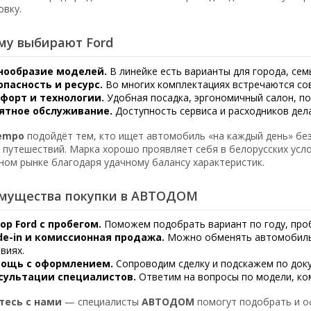
овку.
му выбирают Ford
нообразие моделей.
В линейке есть варианты для города, сем
опасность и ресурс.
Во многих комплектациях встречаются со
форт и технологии.
Удобная посадка, эргономичный салон, по
ятное обслуживание.
Доступность сервиса и расходников дел
Tempo
подойдёт тем, кто ищет автомобиль «на каждый день» без
и путешествий. Марка хорошо проявляет себя в белорусских усл
ном рынке благодаря удачному балансу характеристик.
мущества покупки в АВТОДОМ
ор Ford с пробегом.
Поможем подобрать вариант по году, проб
de-in и комиссионная продажа.
Можно обменять автомобиль
виях.
ощь с оформлением.
Сопроводим сделку и подскажем по доку
сультации специалистов.
Ответим на вопросы по модели, ком
тесь с нами
— специалисты
АВТОДОМ
помогут подобрать и 