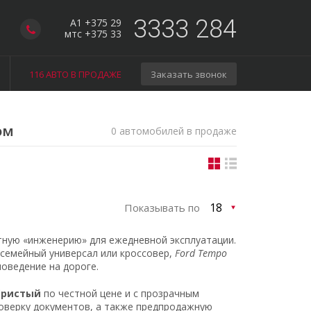
3333 284
A1 +375 29
мтс +375 33
116 АВТО В ПРОДАЖЕ
Заказать звонок
ом
0 автомобилей в продаже
Показывать по
тную «инженерию» для ежедневной эксплуатации.
 семейный универсал или кроссовер,
Ford Tempo
оведение на дороге.
бристый
по честной цене и с прозрачным
оверку документов, а также предпродажную