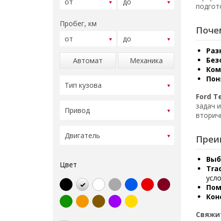
подгот
Пробег, км
Поче
Раз
Без
Автомат
Механика
Ком
Пон
Ford 
задач 
вторич
Преи
Выб
Цвет
Tra
усло
Пом
Кон
Свяжи