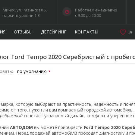
Минск, ул. Разинская 5,
Работаем ежедневно
паркинг уровни 1-3
c 9:00 до 20:00
ИЯ
ОТЗЫВЫ
ДЕТЕЙЛИНГ
КОНТАКТЫ
(
0
)
лог Ford Tempo 2020 Серебристый с пробег
овать:
марка, которую выбирают за практичность, надёжность и поня
симо от того, нужен ли вам компактный городской автомобиль,
еребристый
сочетает узнаваемый дизайн, комфорт и уверенное п
ании
АВТОДОМ
вы можете приобрести
Ford Tempo 2020 Сере
ением. Перед продажей автомобили проходят диагностику и пр