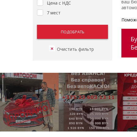
ваш бю
Цена с НДС
автомо
7 мест
Поможе
Б
Б