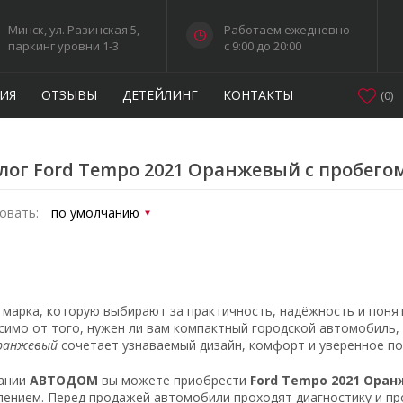
Минск, ул. Разинская 5,
Работаем ежедневно
паркинг уровни 1-3
c 9:00 до 20:00
ИЯ
ОТЗЫВЫ
ДЕТЕЙЛИНГ
КОНТАКТЫ
(
0
)
лог Ford Tempo 2021 Оранжевый с пробего
овать:
марка, которую выбирают за практичность, надёжность и поня
симо от того, нужен ли вам компактный городской автомобиль,
ранжевый
сочетает узнаваемый дизайн, комфорт и уверенное по
ании
АВТОДОМ
вы можете приобрести
Ford Tempo 2021 Ора
ением. Перед продажей автомобили проходят диагностику и пр