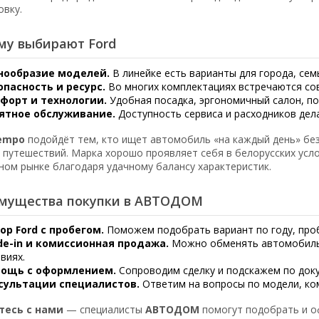
овку.
му выбирают Ford
нообразие моделей.
В линейке есть варианты для города, сем
опасность и ресурс.
Во многих комплектациях встречаются со
форт и технологии.
Удобная посадка, эргономичный салон, по
ятное обслуживание.
Доступность сервиса и расходников дел
Tempo
подойдёт тем, кто ищет автомобиль «на каждый день» без
и путешествий. Марка хорошо проявляет себя в белорусских усл
ном рынке благодаря удачному балансу характеристик.
мущества покупки в АВТОДОМ
ор Ford с пробегом.
Поможем подобрать вариант по году, проб
de-in и комиссионная продажа.
Можно обменять автомобиль
виях.
ощь с оформлением.
Сопроводим сделку и подскажем по доку
сультации специалистов.
Ответим на вопросы по модели, ком
тесь с нами
— специалисты
АВТОДОМ
помогут подобрать и 