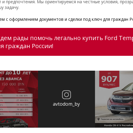
 и предпочтения. Мы ориентируемся на честные условия, прозр
у задачу.
м с оформлением документов и сделки под ключ для граждан Р
удем рады помочь легально купить Ford Tem
ля граждан России!
avtodom_by