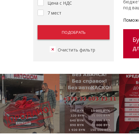
бюджет
Цена с НДС
под ваш
7 мест
Поможе
Б
д