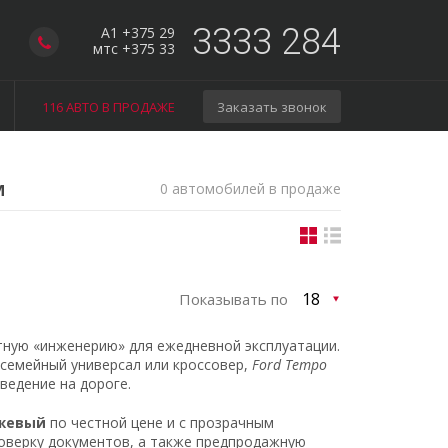
3333 284
A1 +375 29
мтс +375 33
116 АВТО В ПРОДАЖЕ
Заказать звонок
м
0 автомобилей в продаже
Показывать по
тную «инженерию» для ежедневной эксплуатации.
 семейный универсал или кроссовер,
Ford Tempo
ведение на дороге.
нжевый
по честной цене и с прозрачным
оверку документов, а также предпродажную