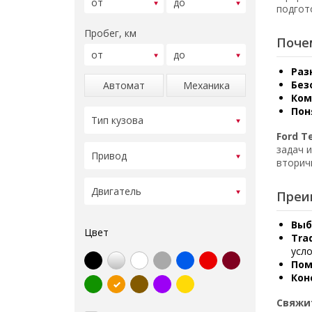
подгот
Пробег, км
Поче
Раз
Без
Автомат
Механика
Ком
Пон
Ford 
задач 
вторич
Преи
Выб
Цвет
Tra
усло
Пом
Кон
Свяжи