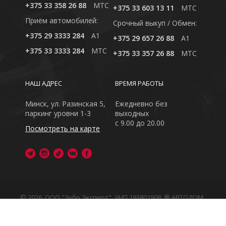
+375 33 358 26 88
MTC
+375 33 603 13 11
MTC
Приём автомобилей:
Cрочный выкуп / Обмен:
+375 29 3333 284
A1
+375 29 657 26 88
A1
+375 33 3333 284
MTC
+375 33 357 26 88
MTC
НАШ АДРЕС
ВРЕМЯ РАБОТЫ
Минск, ул. Разинская 5,
Ежедневно без
паркинг уровни 1-3
выходных
с 9.00 до 20.00
Посмотреть на карте
© 2026, ООО "Зубр Эксперт", УНП 193801908. ® АВТОДОМ
- зарегистрированная торговая марка в Республике
Беларусь
Обращаем Ваше внимание на то, что данный интернет-