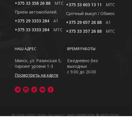
+375 33 358 26 88
MTC
+375 33 603 13 11
MTC
Приём автомобилей:
Cрочный выкуп / Обмен:
+375 29 3333 284
A1
+375 29 657 26 88
A1
+375 33 3333 284
MTC
+375 33 357 26 88
MTC
НАШ АДРЕС
ВРЕМЯ РАБОТЫ
Минск, ул. Разинская 5,
Ежедневно без
паркинг уровни 1-3
выходных
с 9.00 до 20.00
Посмотреть на карте
© 2026, ООО "Зубр Эксперт", УНП 193801908. ® АВТОДОМ
- зарегистрированная торговая марка в Республике
Беларусь
Обращаем Ваше внимание на то, что данный интернет-