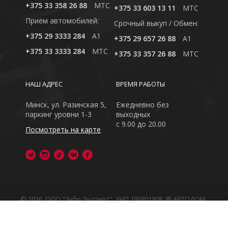
+375 33 358 26 88
MTC
+375 33 603 13 11
MTC
Приём автомобилей:
Cрочный выкуп / Обмен:
+375 29 3333 284
A1
+375 29 657 26 88
A1
+375 33 3333 284
MTC
+375 33 357 26 88
MTC
НАШ АДРЕС
ВРЕМЯ РАБОТЫ
Минск, ул. Разинская 5,
Ежедневно без
паркинг уровни 1-3
выходных
с 9.00 до 20.00
Посмотреть на карте
© 2026, ООО "Зубр Эксперт", УНП 193801908. ® АВТОДОМ
- зарегистрированная торговая марка в Республике
Беларусь
Обращаем Ваше внимание на то, что данный интернет-