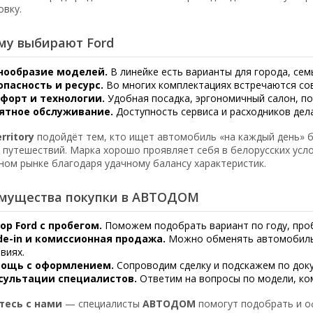
овку.
му выбирают Ford
нообразие моделей.
В линейке есть варианты для города, сем
опасность и ресурс.
Во многих комплектациях встречаются со
форт и технологии.
Удобная посадка, эргономичный салон, по
ятное обслуживание.
Доступность сервиса и расходников дел
rritory
подойдёт тем, кто ищет автомобиль «на каждый день» б
и путешествий. Марка хорошо проявляет себя в белорусских усл
ном рынке благодаря удачному балансу характеристик.
мущества покупки в АВТОДОМ
ор Ford с пробегом.
Поможем подобрать вариант по году, проб
de-in и комиссионная продажа.
Можно обменять автомобиль
виях.
ощь с оформлением.
Сопроводим сделку и подскажем по доку
сультации специалистов.
Ответим на вопросы по модели, ком
тесь с нами
— специалисты
АВТОДОМ
помогут подобрать и 