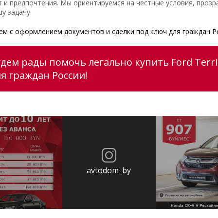
 и предпочтения. Мы ориентируемся на честные условия, прозр
у задачу.
м с оформлением документов и сделки под ключ для граждан Р
удем рады помочь легально купить Ford Terri
ля граждан России!
avtodom_by