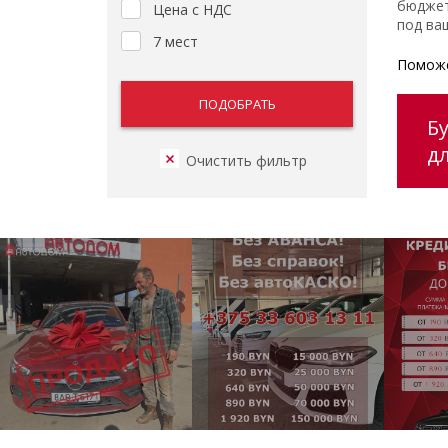
бюджет
Цена с НДС
под ваш
7 мест
Поможе
Б
д