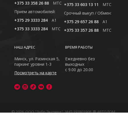
+375 33 358 26 88
MTC
+375 33 603 13 11
MTC
Приём автомобилей:
Cрочный выкуп / Обмен:
+375 29 3333 284
A1
+375 29 657 26 88
A1
+375 33 3333 284
MTC
+375 33 357 26 88
MTC
НАШ АДРЕС
ВРЕМЯ РАБОТЫ
Минск, ул. Разинская 5,
Ежедневно без
паркинг уровни 1-3
выходных
с 9.00 до 20.00
Посмотреть на карте
© 2026, ООО "Зубр Эксперт", УНП 193801908. ® АВТОДОМ
- зарегистрированная торговая марка в Республике
Беларусь
Обращаем Ваше внимание на то, что данный интернет-