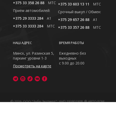
+375 33 358 26 88
MTC
+375 33 603 13 11
MTC
Приём автомобилей:
Cрочный выкуп / Обмен:
+375 29 3333 284
A1
+375 29 657 26 88
A1
+375 33 3333 284
MTC
+375 33 357 26 88
MTC
НАШ АДРЕС
ВРЕМЯ РАБОТЫ
Минск, ул. Разинская 5,
Ежедневно без
паркинг уровни 1-3
выходных
с 9.00 до 20.00
Посмотреть на карте
© 2026, ООО "Зубр Эксперт", УНП 193801908. ® АВТОДОМ
- зарегистрированная торговая марка в Республике
Беларусь
Обращаем Ваше внимание на то, что данный интернет-