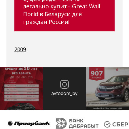
легально купить Great Wall
Florid в Беларуси для
граждан России!
2009
avtodom_by