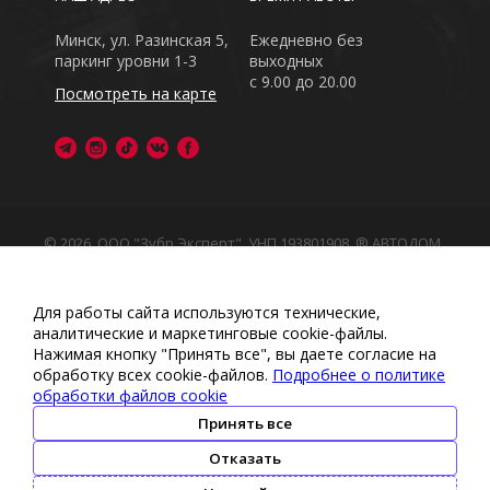
Минск, ул. Разинская 5,
Ежедневно без
паркинг уровни 1-3
выходных
с 9.00 до 20.00
Посмотреть на карте
© 2026, ООО "Зубр Эксперт", УНП 193801908. ® АВТОДОМ
- зарегистрированная торговая марка в Республике
Беларусь
Обращаем Ваше внимание на то, что данный интернет-
Для работы сайта используются технические,
сайт носит исключительно информационный характер
аналитические и маркетинговые сооkіе-файлы.
Любое использование либо копирование материалов
Нажимая кнопку "Принять все", вы даете согласие на
или подборки материалов сайта, элементов дизайна и
обработку всех cookie-файлов.
Подробнее о политике
оформления запрещено
обработки файлов cookie
Политика обработки персональных данных
•
Политикой
обработки файлов cookie
•
Политика видеонаблюдения
Принять все
•
Условия обработки персональных данных
Отказать