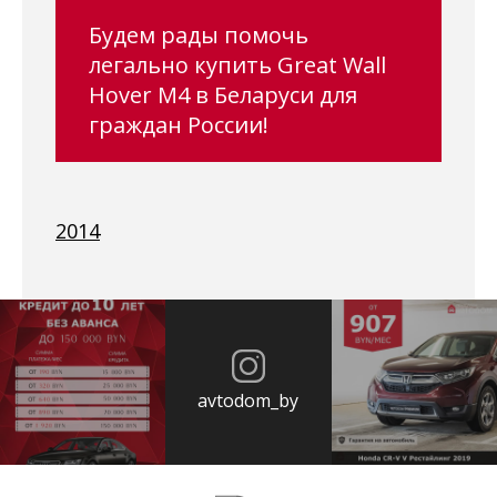
Будем рады помочь
легально купить Great Wall
Hover M4 в Беларуси для
граждан России!
2014
avtodom_by