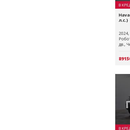
В КРЕ
Haval
л.с.)
2024
Робо
дв.
Ч
8915
В КРЕ