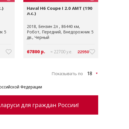
.)
Haval H6 Coupe I 2.0 AMT (190
л.с.)
2018
Бензин 2л
86440 км
к 5
Робот
Передний
Внедорожник 5
дв.
Черный
67800 р.
≈ 22700 у.е.
22950
Показывать по
оссийской Федерации
ларуси для граждан России!