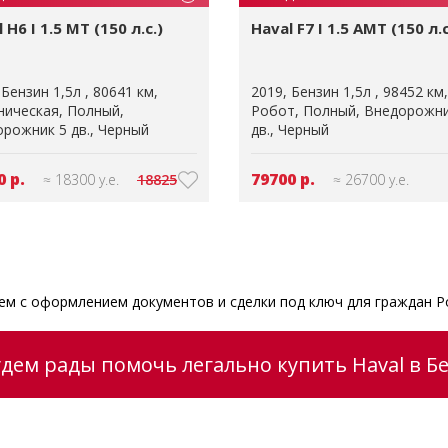
 H6 I 1.5 MT (150 л.с.)
Haval F7 I 1.5 AMT (150 л.с
Бензин 1,5л
80641 км
2019
Бензин 1,5л
98452 км
ническая
Полный
Робот
Полный
Внедорожни
рожник 5 дв.
Черный
дв.
Черный
0 р.
79700 р.
≈ 18300 у.е.
18825
≈ 26700 у.е.
м с оформлением документов и сделки под ключ для граждан Р
удем рады помочь легально купить Haval в Бе