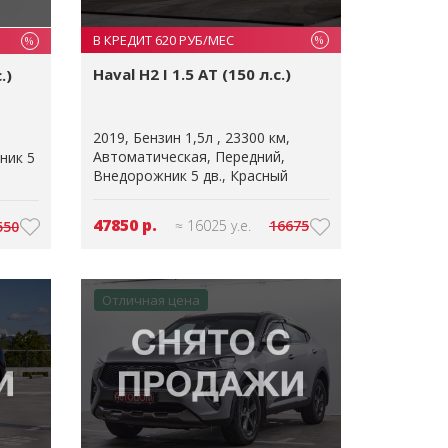
В КРЕДИТ 620 РУБ/МЕС
%
%
Haval H2 I 1.5 AT (150 л.с.)
.)
2019
Бензин 1,5л
23300 км
Автоматическая
Передний
ник 5
Внедорожник 5 дв.
Красный
47850 р.
≈ 16025 у.е.
16675
550
Отличная цена