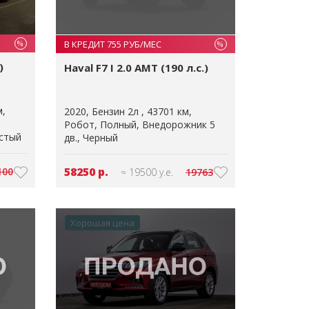
В КРЕДИТ 755 РУБ/МЕС
%
%
)
Haval F7 I 2.0 AMT (190 л.с.)
м
2020
Бензин 2л
43701 км
Робот
Полный
Внедорожник 5
стый
дв.
Черный
58250 р.
100
≈ 19500 у.е.
19763
Хорошая цена