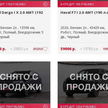
ДИТ 1156 РУБ/МЕС
В КРЕДИТ 765 РУБ/МЕС
%
 Dargo I X 2.0 AMT (192
Haval F7 I 2.0 AMT (190 л.с
Бензин 2л
13596 км
2020
Бензин 2л
43429 км
т
Полный
Внедорожник 5
Робот
Полный
Внедорожни
ерный
дв.
Черный
0 р.
59000 р.
≈ 29850 у.е.
31213
≈ 19763 у.е.
19
ДИТ 709 РУБ/МЕС
В КРЕДИТ 1034 РУБ/МЕС
%