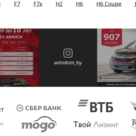
o
F7
F7x
H2
H6
H6 Coupe
avtodom_by