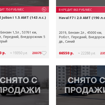
ДИТ 750 РУБ/МЕС
В КРЕДИТ 863 РУБ/МЕС
%
 Jolion I 1.5 AMT (143 л.с.)
Haval F7 I 2.0 AMT (190 л.с
Бензин 1,5л
53761 км
2019
Бензин 2л
45000 км
т
Передний
Внедорожник 5
Робот
Передний
Внедорож
ерый
дв.
Синий
0 р.
66550 р.
≈ 19350 у.е.
20075
≈ 22288 у.е.
23