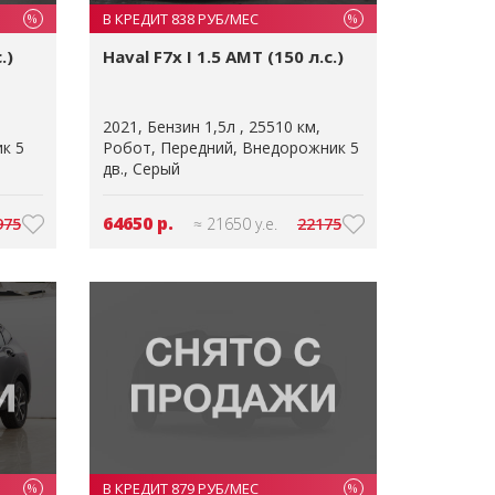
В КРЕДИТ 838 РУБ/МЕС
%
%
.)
Haval F7x I 1.5 AMT (150 л.с.)
2021
Бензин 1,5л
25510 км
к 5
Робот
Передний
Внедорожник 5
дв.
Серый
64650 р.
975
≈ 21650 у.е.
22175
В КРЕДИТ 879 РУБ/МЕС
%
%