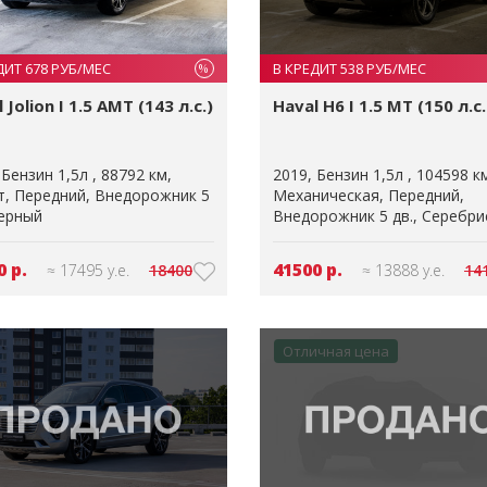
ДИТ 678 РУБ/МЕС
В КРЕДИТ 538 РУБ/МЕС
%
 Jolion I 1.5 AMT (143 л.с.)
Haval H6 I 1.5 MT (150 л.с.
Бензин 1,5л
88792 км
2019
Бензин 1,5л
104598 к
т
Передний
Внедорожник 5
Механическая
Передний
ерный
Внедорожник 5 дв.
Серебри
0 р.
41500 р.
≈ 17495 у.е.
18400
≈ 13888 у.е.
14
Отличная цена