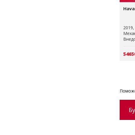
Haval
2019
Меха
Внедо
5465
Поможе
Б