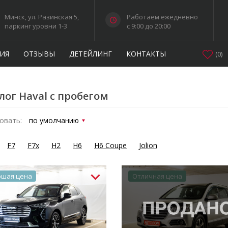
Минск, ул. Разинская 5,
Работаем ежедневно
паркинг уровни 1-3
c 9:00 до 20:00
ИЯ
ОТЗЫВЫ
ДЕТЕЙЛИНГ
КОНТАКТЫ
(
0
)
лог Haval с пробегом
овать:
F7
F7x
H2
H6
H6 Coupe
Jolion
ошая цена
Отличная цена