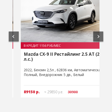
В КРЕДИТ 1156 РУБ/МЕС
В
%
%
0
Mazda CX-9 II Рестайлинг 2.5 AT (231
л.с.)
(
2022
Бензин 2,5л
62836 км
Автоматическая
2
Полный
Внедорожник 5 дв.
Белый
89150 р.
≈ 29850 у.е.
30900