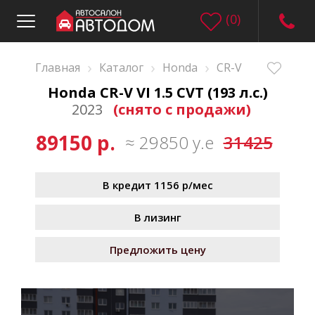
(
0
)
›
›
›
Главная
Каталог
Honda
CR-V
Honda CR-V VI 1.5 CVT (193 л.с.)
2023
(снято с продажи)
89150 р.
≈ 29850 у.е
31425
В кредит 1156 р/мес
В лизинг
Предложить цену