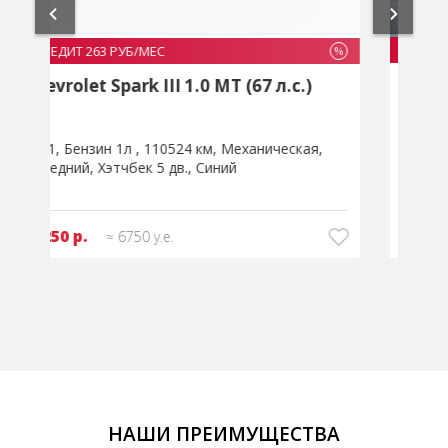
В КРЕДИТ 270 РУБ/МЕС
В
%
%
Citroen C4 II 1.6 AT (120 л.с.)
C
2011
Бензин 1,6л
235138 км
2
Автоматическая
Передний
Хэтчбек 5 дв.
Серый
20850 р.
≈ 6950 у.е.
НАШИ ПРЕИМУЩЕСТВА