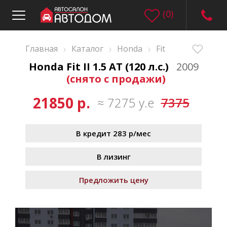
(
0
)
›
›
›
Главная
Каталог
Honda
Fit
Honda Fit II 1.5 AT (120 л.с.)
2009
(снято с продажи)
21850 р.
≈ 7275 у.е
7375
В кредит 283 р/мес
В лизинг
Предложить цену