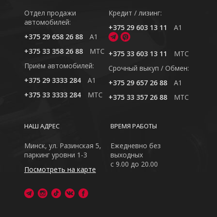
Отдел продажи
Кредит / лизинг:
автомобилей:
+375 29 603 13 11
A1
+375 29 658 26 88
A1
+375 33 358 26 88
MTC
+375 33 603 13 11
MTC
Приём автомобилей:
Cрочный выкуп / Обмен:
+375 29 3333 284
A1
+375 29 657 26 88
A1
+375 33 3333 284
MTC
+375 33 357 26 88
MTC
НАШ АДРЕС
ВРЕМЯ РАБОТЫ
Минск, ул. Разинская 5,
Ежедневно без
паркинг уровни 1-3
выходных
с 9.00 до 20.00
Посмотреть на карте