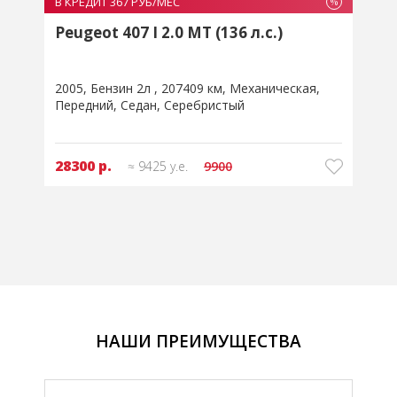
В КРЕДИТ 367 РУБ/МЕС
В
%
%
Peugeot 407 I 2.0 MT (136 л.с.)
2
2005
Бензин 2л
207409 км
Механическая
2
Передний
Седан
Серебристый
28300 р.
≈ 9425 у.е.
9900
НАШИ ПРЕИМУЩЕСТВА