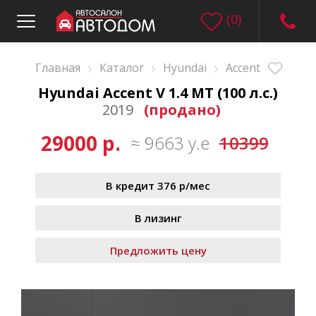
(
0
)
›
›
›
Главная
Каталог
Hyundai
Accent
Hyundai Accent V 1.4 MT (100 л.с.)
2019
(продано)
29000 р.
≈ 9663 у.е
10399
В кредит 376 р/мес
В лизинг
Предложить цену