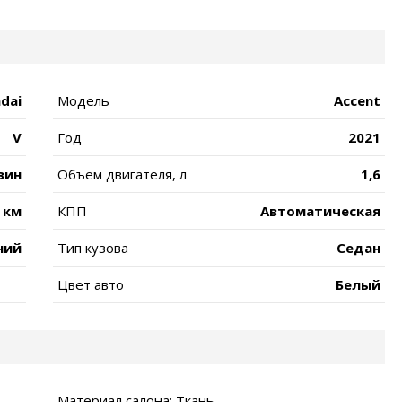
dai
Модель
Accent
V
Год
2021
зин
Объем двигателя, л
1,6
 км
КПП
Автоматическая
ний
Тип кузова
Седан
Цвет авто
Белый
Материал салона: Ткань