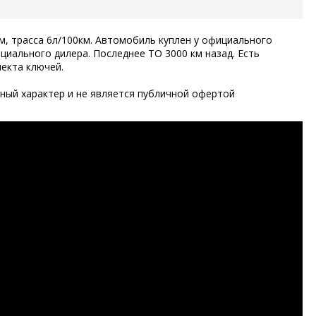
км, трасса 6л/100км. Автомобиль куплен у официального
циального дилера. Последнее ТО 3000 км назад. Есть
лекта ключей.
ый характер и не является публичной офертой