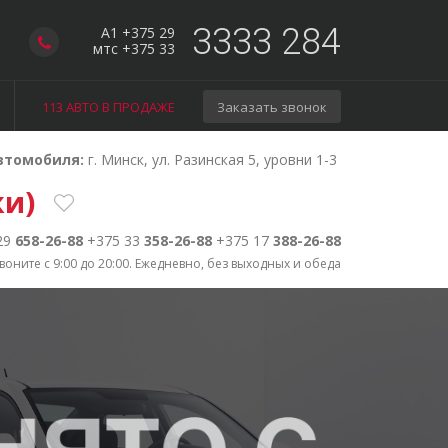
3333 284
A1 +375 29
мтс +375 33
113 АВТО В ПРОДАЖЕ
Заказать звонок
втомобиля:
г. Минск, ул. Разинская 5, уровни 1-3
жи)
29
658-26-88
+375 33
358-26-88
+375 17
388-26-88
воните с 9:00 до 20:00. Ежедневно, без выходных и обеда