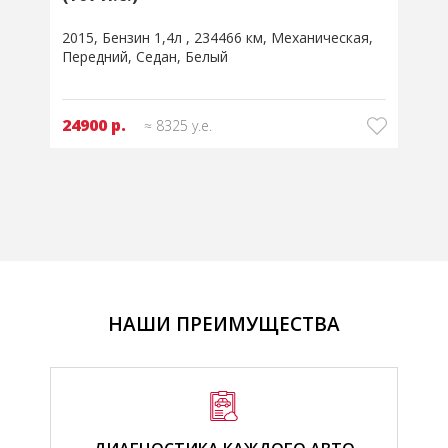
2015
Бензин 1,4л
234466 км
Механическая
2
Передний
Седан
Белый
24900 р.
≈ 8325 у.е.
НАШИ ПРЕИМУЩЕСТВА