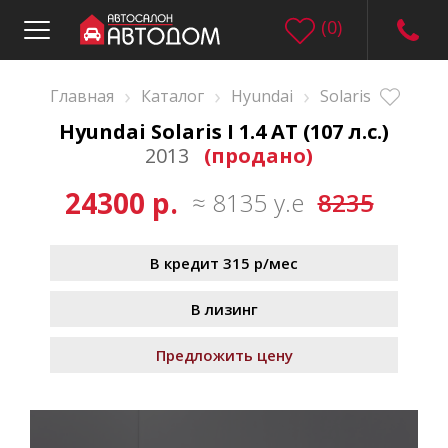
(
0
)
›
›
›
Главная
Каталог
Hyundai
Solaris
Hyundai Solaris I 1.4 AT (107 л.с.)
2013
(продано)
24300 р.
≈ 8135 у.е
8235
В кредит 315 р/мес
В лизинг
Предложить цену