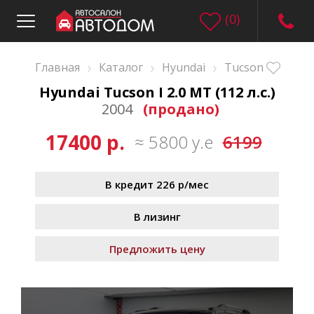
(
0
)
›
›
›
Главная
Каталог
Hyundai
Tucson
Hyundai Tucson I 2.0 MT (112 л.с.)
2004
(продано)
17400 р.
≈ 5800 у.е
6199
В кредит 226 р/мес
В лизинг
Предложить цену