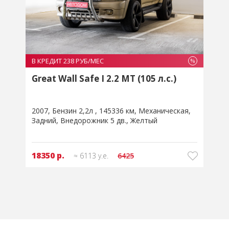
В КРЕДИТ 238 РУБ/МЕС
В
%
%
Great Wall Safe I 2.2 MT (105 л.с.)
2007
Бензин 2,2л
145336 км
Механическая
2
Задний
Внедорожник 5 дв.
Желтый
З
18350 р.
≈ 6113 у.е.
6425