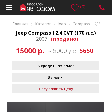
(
0
)
›
›
›
Главная
Каталог
Jeep
Compass
Jeep Compass I 2.4 CVT (170 л.с.)
2007
(продано)
15000 р.
≈ 5000 у.е
5650
В кредит 195 р/мес
В лизинг
Предложить цену