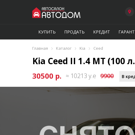
КУПИТЬ
ПРОДАТЬ
КРЕДИТ
ГАРАНТ
›
›
›
Главная
Каталог
Kia
Ceed
Kia Ceed II 1.4 MT (100 л.
30500 р.
≈ 10213 у.е
9900
В кре