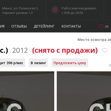
Минск, ул. Разинская 5,
Работаем ежедневно
паркинг уровни 1-3
c 9:00 до 20:00
ИЯ
ОТЗЫВЫ
ДЕТЕЙЛИНГ
КОНТАКТЫ
(
0
)
Место осмотра а
с.)
2012
(снято с продажи)
дит 396 р/мес
В лизинг
Предложить цену
З