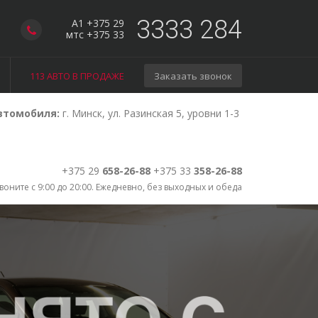
3333 284
A1 +375 29
мтс +375 33
113 АВТО В ПРОДАЖЕ
Заказать звонок
втомобиля:
г. Минск, ул. Разинская 5, уровни 1-3
+375 29
658-26-88
+375 33
358-26-88
воните с 9:00 до 20:00. Ежедневно, без выходных и обеда