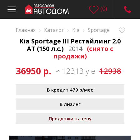
(
0
)
›
›
›
Главная
Каталог
Kia
Sportage
Kia Sportage III Рестайлинг 2.0
AT (150 л.с.)
2014
(снято с
продажи)
36950 р.
≈ 12313 у.е
12938
В кредит 479 р/мес
В лизинг
Предложить цену