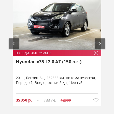
В КРЕДИТ 458 РУБ/МЕС
В
%
%
Hyundai ix35 I 2.0 AT (150 л.с.)
(
2011
Бензин 2л
232333 км
Автоматическая
2
Передний
Внедорожник 5 дв.
Черный
35350 р.
≈ 11788 у.е.
12000