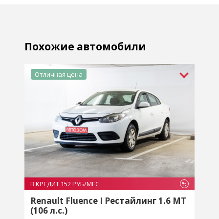
Похожие автомобили
Отличная цена
В КРЕДИТ 152 РУБ/МЕС
В
%
%
T
Renault Fluence I Рестайлинг 1.6 MT
(106 л.с.)
(