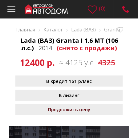
(
0
)
›
›
›
Главная
Каталог
Lada (ВАЗ)
Granta
Lada (ВАЗ) Granta I 1.6 MT (106
л.с.)
2014
(снято с продажи)
12400 р.
≈ 4125 у.е
4325
В кредит 161 р/мес
В лизинг
Предложить цену