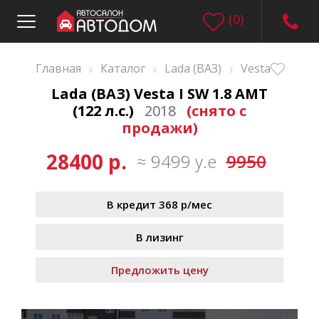
(
0
)
›
›
›
Главная
Каталог
Lada (ВАЗ)
Vesta
Lada (ВАЗ) Vesta I SW 1.8 AMT
(122 л.с.)
2018
(снято с
продажи)
28400 р.
≈ 9499 у.е
9950
В кредит 368 р/мес
В лизинг
Предложить цену