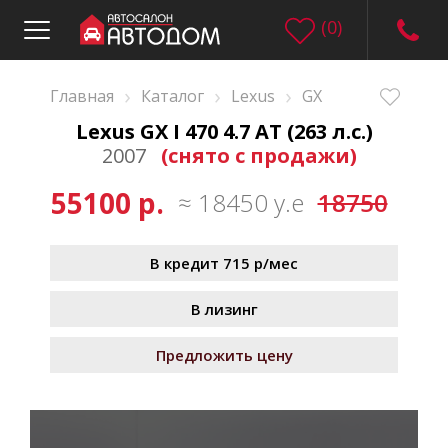
(
0
)
›
›
›
Главная
Каталог
Lexus
GX
Lexus GX I 470 4.7 AT (263 л.с.)
2007
(снято с продажи)
55100 р.
≈ 18450 у.е
18750
В кредит 715 р/мес
В лизинг
Предложить цену