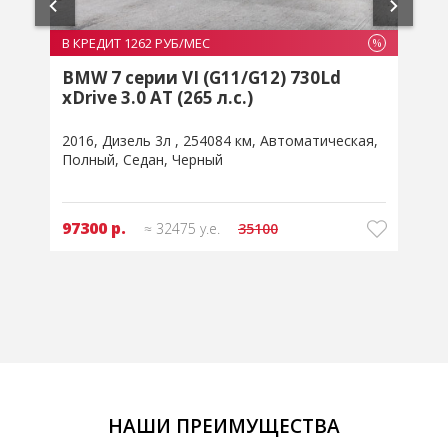
В КРЕДИТ 1237 РУБ/МЕС
В
%
%
BMW 5 серии VII (G30/G31) 540i
xDrive 3.0 AT (340 л.с.)
x
2018
Бензин 3л
55992 км
Автоматическая
2
Полный
Седан
Серый
95400 р.
≈ 31838 у.е.
32363
НАШИ ПРЕИМУЩЕСТВА