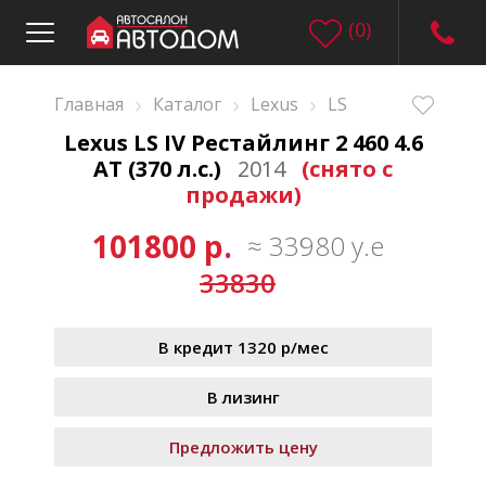
(
0
)
›
›
›
Главная
Каталог
Lexus
LS
Lexus LS IV Рестайлинг 2 460 4.6
AT (370 л.с.)
2014
(снято с
продажи)
101800 р.
≈ 33980 у.е
33830
В кредит 1320 р/мес
В лизинг
Предложить цену