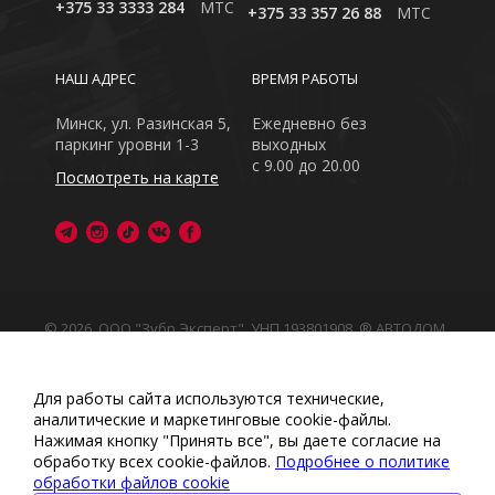
+375 33 3333 284
MTC
+375 33 357 26 88
MTC
НАШ АДРЕС
ВРЕМЯ РАБОТЫ
Минск, ул. Разинская 5,
Ежедневно без
паркинг уровни 1-3
выходных
с 9.00 до 20.00
Посмотреть на карте
© 2026, ООО "Зубр Эксперт", УНП 193801908. ® АВТОДОМ
- зарегистрированная торговая марка в Республике
Беларусь
Обращаем Ваше внимание на то, что данный интернет-
Для работы сайта используются технические,
сайт носит исключительно информационный характер
аналитические и маркетинговые сооkіе-файлы.
Любое использование либо копирование материалов
Нажимая кнопку "Принять все", вы даете согласие на
или подборки материалов сайта, элементов дизайна и
обработку всех cookie-файлов.
Подробнее о политике
оформления запрещено
обработки файлов cookie
Политика обработки персональных данных
•
Политикой