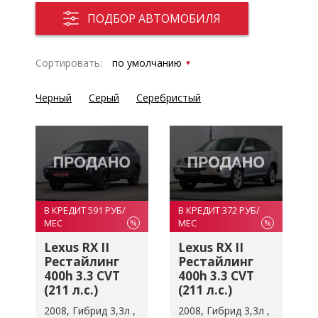
ПОДБОР АВТОМОБИЛЯ
Сортировать:
Черный
Серый
Серебристый
В КРЕДИТ 591 РУБ/
В КРЕДИТ 372 РУБ/
МЕС
МЕС
%
%
Lexus RX II
Lexus RX II
Рестайлинг
Рестайлинг
400h 3.3 CVT
400h 3.3 CVT
(211 л.с.)
(211 л.с.)
2008
Гибрид 3,3л
2008
Гибрид 3,3л