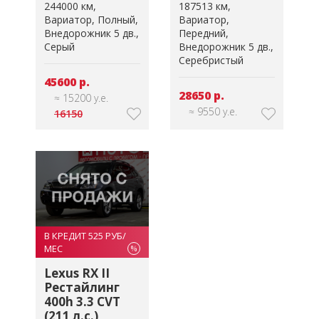
244000 км
187513 км
Вариатор
Полный
Вариатор
Внедорожник 5 дв.
Передний
Серый
Внедорожник 5 дв.
Серебристый
45600 р.
28650 р.
≈ 15200 у.е.
≈ 9550 у.е.
16150
В КРЕДИТ 525 РУБ/
МЕС
%
Lexus RX II
Рестайлинг
400h 3.3 CVT
(211 л.с.)