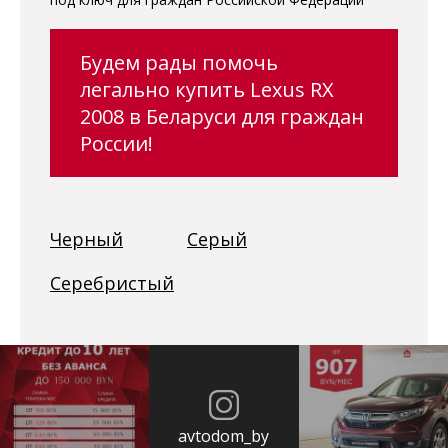
Будем рады помочь
легально купить Lexus RX
2008 в Беларуси для граждан
России!
Черный
Серый
Серебристый
avtodom_by