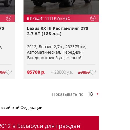
В КРЕДИТ 1111 РУБ/МЕС
%
%
70
Lexus RX III Рестайлинг 270
2.7 AT (188 л.с.)
м
2012
Бензин 2,7л
252373 км
Автоматическая
Передний
Внедорожник 5 дв.
Черный
85700 р.
999
≈ 28800 у.е.
29850
Показывать по
оссийской Федерации
012 в Беларуси для граждан