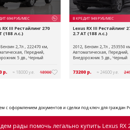
ДИТ 694 РУБ/МЕС
В КРЕДИТ 949 РУБ/МЕС
%
s RX III Рестайлинг 270
Lexus RX III Рестайлинг 2
T (188 л.с.)
2.7 AT (188 л.с.)
Бензин 2,7л
222470 км
2012
Бензин 2,7л
253550 к
матическая
Передний
Автоматическая
Передний
рожник 5 дв.
Черный
Внедорожник 5 дв.
Черный
0 р.
73200 р.
≈ 18000 у.е.
18900
≈ 24600 у.е.
24
м с оформлением документов и сделки под ключ для граждан Р
удем рады помочь легально купить Lexus RX 2