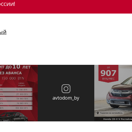
ссии!
ый
avtodom_by