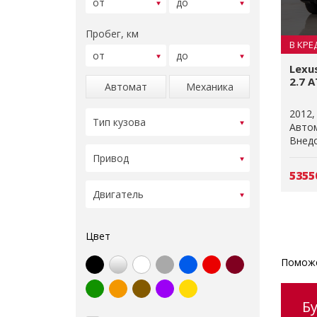
Пробег, км
В КРЕ
Lexu
2.7 A
Автомат
Механика
2012
Авто
Внедо
5355
Цвет
Поможе
Б