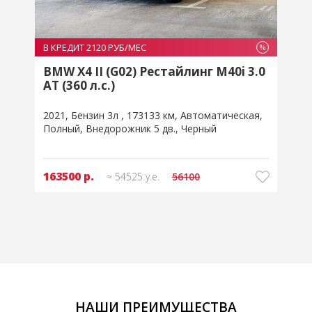
В КРЕДИТ 2120 РУБ/МЕС
В
%
%
0
BMW X4 II (G02) Рестайлинг M40i 3.0
AT (360 л.с.)
A
2021
Бензин 3л
173133 км
Автоматическая
2
Полный
Внедорожник 5 дв.
Черный
163500 р.
≈ 54525 у.е.
56100
НАШИ ПРЕИМУЩЕСТВА