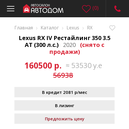
(
0
)
›
›
›
Главная
Каталог
Lexus
RX
Lexus RX IV Рестайлинг 350 3.5
AT (300 л.с.)
2020
(снято с
продажи)
160500 р.
≈ 53530 у.е
56938
В кредит 2081 р/мес
В лизинг
Предложить цену