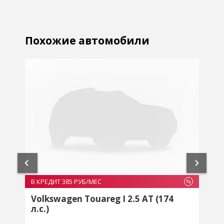
Похожие автомобили
В КРЕДИТ 385 РУБ/МЕС
В
%
%
Volkswagen Touareg I 2.5 AT (174
л.с.)
2