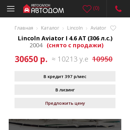
(
0
)
›
›
›
Главная
Каталог
Lincoln
Aviator
Lincoln Aviator I 4.6 AT (306 л.с.)
2004
(снято с продажи)
30650 р.
≈ 10213 у.е
10950
В кредит 397 р/мес
В лизинг
Предложить цену