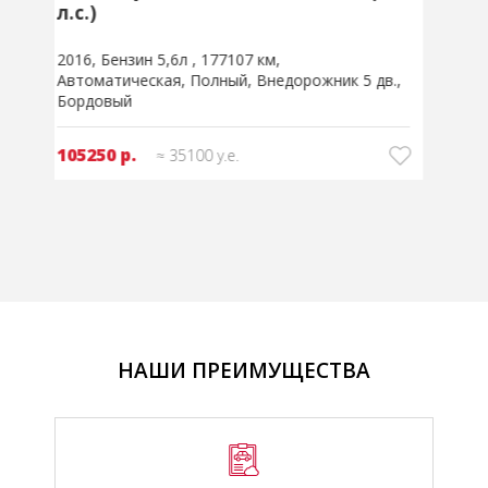
1.5 AT (112 л.с.)
л
2025
Гибрид 1,5л
7846 км
Автоматическая
2
Передний
Внедорожник 5 дв.
Серый
100800 р.
≈ 33611 у.е.
33250
НАШИ ПРЕИМУЩЕСТВА