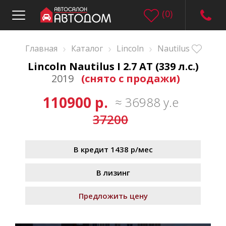
(
0
)
›
›
›
Главная
Каталог
Lincoln
Nautilus
Lincoln Nautilus I 2.7 AT (339 л.с.)
2019
(снято с продажи)
110900 р.
≈ 36988 у.е
37200
В кредит 1438 р/мес
В лизинг
Предложить цену