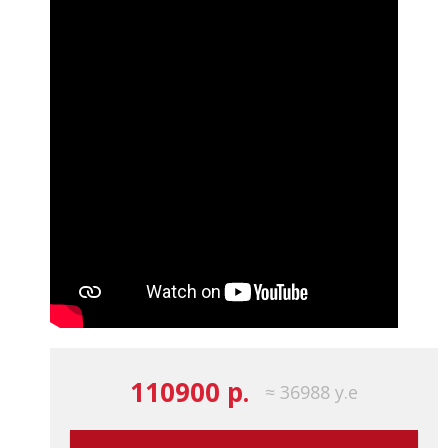
110900 р.
≈ 36988 у.е