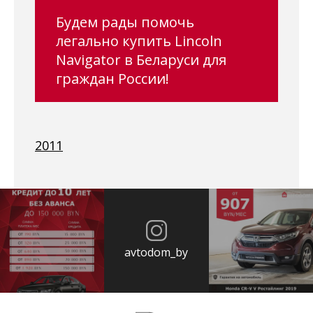
Будем рады помочь
легально купить Lincoln
Navigator в Беларуси для
граждан России!
2011
avtodom_by