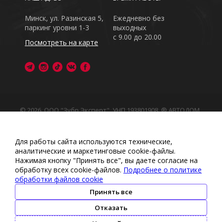
Минск, ул. Разинская 5,
Ежедневно без
паркинг уровни 1-3
выходных
с 9.00 до 20.00
Посмотреть на карте
© 2026, ООО "Зубр Эксперт", УНП 193801908. ® АВТОДОМ
- зарегистрированная торговая марка в Республике
Беларусь
Обращаем Ваше внимание на то, что данный интернет-
Для работы сайта используются технические,
сайт носит исключительно информационный характер
аналитические и маркетинговые сооkіе-файлы.
Любое использование либо копирование материалов
Нажимая кнопку "Принять все", вы даете согласие на
или подборки материалов сайта, элементов дизайна и
обработку всех cookie-файлов.
Подробнее о политике
оформления запрещено
обработки файлов cookie
Политика обработки персональных данных
•
Политикой
обработки файлов cookie
•
Политика видеонаблюдения
Принять все
•
Условия обработки персональных данных
Отказать