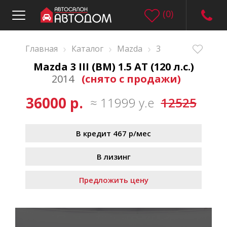
(
0
)
›
›
›
Главная
Каталог
Mazda
3
Mazda 3 III (BM) 1.5 AT (120 л.с.)
2014
(снято с продажи)
36000 р.
≈ 11999 у.е
12525
В кредит 467 р/мес
В лизинг
Предложить цену