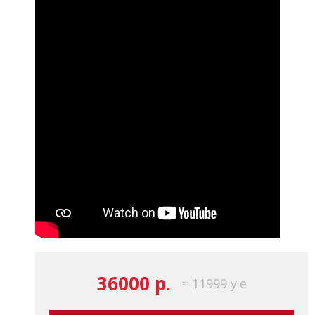
36000 р.
≈ 11999 у.е