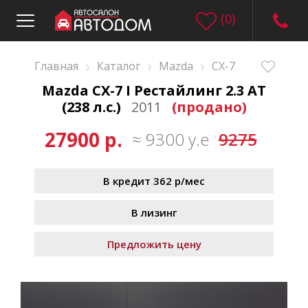
(
0
)
›
›
›
Главная
Каталог
Mazda
CX-7
Mazda CX-7 I Рестайлинг 2.3 AT
(238 л.с.)
2011
(продано)
27900 р.
≈ 9300 у.е
9275
В кредит 362 р/мес
В лизинг
Предложить цену