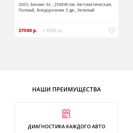
кая
2005
Дизель 2,5л
431208 км
Автоматическая
Полный
Внедорожник 5 дв.
Зеленый
29700 р.
≈ 9900 у.е.
НАШИ ПРЕИМУЩЕСТВА
ДИАГНОСТИКА КАЖДОГО АВТО