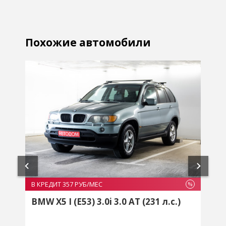
Похожие автомобили
В КРЕДИТ 385 РУБ/МЕС
%
%
)
Volkswagen Touareg I 2.5 AT (174
л.с.)