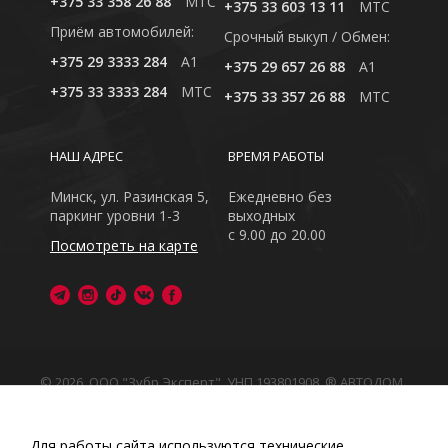
+375 33 358 26 88
MTC
+375 33 603 13 11
MTC
Приём автомобилей:
Cрочный выкуп / Обмен:
+375 29 3333 284
A1
+375 29 657 26 88
A1
+375 33 3333 284
MTC
+375 33 357 26 88
MTC
НАШ АДРЕС
ВРЕМЯ РАБОТЫ
Минск, ул. Разинская 5,
Ежедневно без
паркинг уровни 1-3
выходных
с 9.00 до 20.00
Посмотреть на карте
© 2026, ООО "Зубр Эксперт", УНП 193801908. ® АВТОДОМ
- зарегистрированная торговая марка в Республике
Беларусь
Обращаем Ваше внимание на то, что данный интернет-
Для работы сайта используются технические,