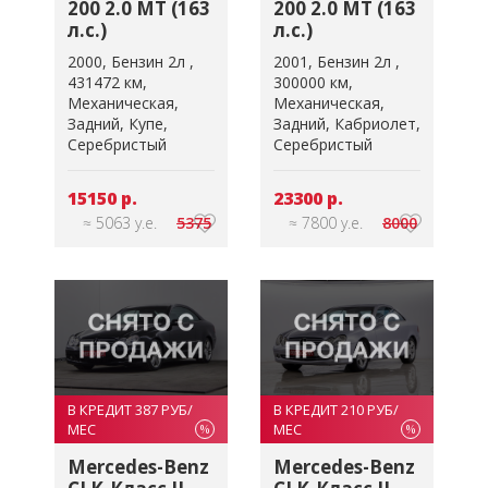
200 2.0 MT (163
200 2.0 MT (163
л.с.)
л.с.)
2000
Бензин 2л
2001
Бензин 2л
431472 км
300000 км
Механическая
Механическая
Задний
Купе
Задний
Кабриолет
Серебристый
Серебристый
15150 р.
23300 р.
≈ 5063 у.е.
5375
≈ 7800 у.е.
8000
В КРЕДИТ 387 РУБ/
В КРЕДИТ 210 РУБ/
МЕС
МЕС
%
%
Mercedes-Benz
Mercedes-Benz