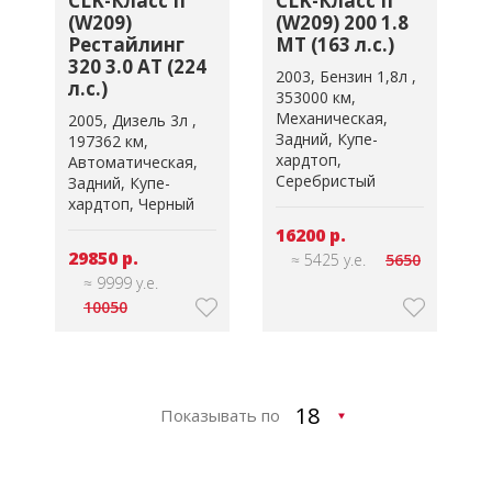
CLK-Класс II
CLK-Класс II
(W209)
(W209) 200 1.8
Рестайлинг
MT (163 л.с.)
320 3.0 AT (224
2003
Бензин 1,8л
л.с.)
353000 км
Механическая
2005
Дизель 3л
Задний
Купе-
197362 км
хардтоп
Автоматическая
Серебристый
Задний
Купе-
хардтоп
Черный
16200 р.
29850 р.
≈ 5425 у.е.
5650
≈ 9999 у.е.
10050
Показывать по